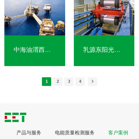
中海油渭西南海上油田群
乳源东阳光精箔有限公司
1
2
3
4
案
产品与服务
电能质量检测服务
客户案例