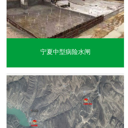
宁夏中型病险水闸